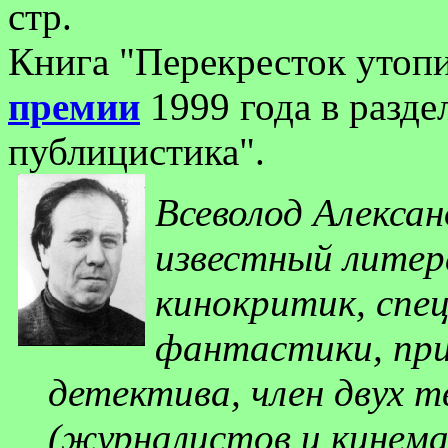
стр.
Книга "Перекресток утопи
премии
1999 года в разде
публицистика".
Всеволод Алексан
известный
литер
кинокритик, спе
фантастики, при
детектива, член двух т
(журналистов и кинем